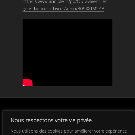
https://www.audible.fr/pd/Ou-vivaient-les-
gens-heureux-Livre-Audio/B09XXTM24B
Anny Romand
/
Politique de
Nous respectons votre vie privée.
confidentialité
/
Fièrement
Facebook
Instagr
Nous utilisons des cookies pour améliorer votre expérience
propulsé par WordPress
/
Créé