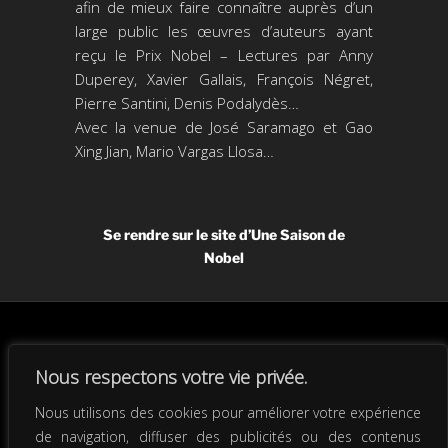
afin de mieux faire connaître auprès d’un
large public les œuvres d’auteurs ayant
reçu le Prix Nobel – Lectures par Anny
Duperey, Xavier Gallais, François Négret,
Pierre Santini, Denis Podalydès…
Avec la venue de José Saramago et Gao
Xing Jian, Mario Vargas Llosa…
Se rendre sur le site d’Une Saison de
Nobel
Anny Romand
/
Politique de
Nous respectons votre vie privée.
confidentialité
/
Fièrement
Facebook
Instagr
Nous utilisons des cookies pour améliorer votre expérience
propulsé par WordPress
/
Créé
LinkedIn
de navigation, diffuser des publicités ou des contenus
par Com-Éthique