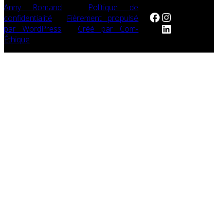
Anny Romand
/
Politique de
Facebook
Instagram
confidentialité
/
Fièrement propulsé
LinkedIn
par WordPress
/
Créé par Com-
Éthique