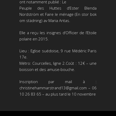
ont notamment publié : Le
Peuple des Huttes d’Ester Blenda
Nordström et Faire le ménage (En stor bok
om städning) av Maria Antas.
Elle a reçu les insignes d’Officier de l’Etoile
polaire en 2015.
Lieu : Eglise suédoise, 9 rue Médéric Paris
17e.
Métro: Courcelles, ligne 2.Coût : 12€ – une
boisson et des amuse-bouche.
Inscription par mail à :
christinehammarstrand13@gmail.com – 06
10 26 83 65 – au plus tard le 10 novembre