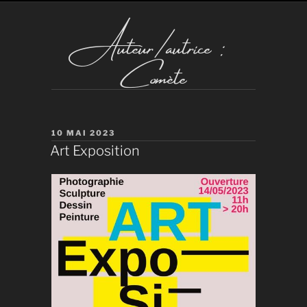
Auteur/autrice :
Comète
PUBLIÉ
10 MAI 2023
LE
Art Exposition