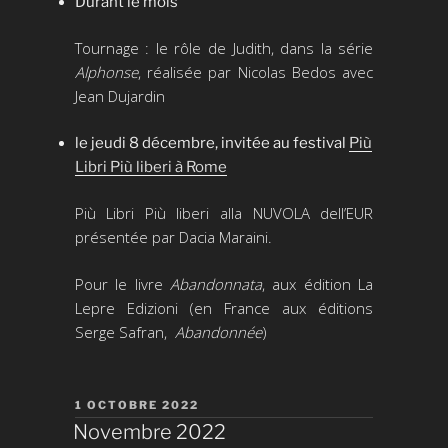
Durant le mois
Tournage : le rôle de Judith, dans la série
Alphonse
, réalisée par Nicolas Bedos avec
Jean Dujardin
le jeudi 8 décembre, invitée au festival
Più
Libri Più liberi à Rome
Più Libri Più liberi alla NUVOLA dell’EUR
présentée par Dacia Maraini.
Pour le livre
Abandonnata
, aux édition La
Lepre Edizioni (en France aux éditions
Serge Safran,
Abandonnée
)
PUBLIÉ
1 OCTOBRE 2022
LE
Novembre 2022