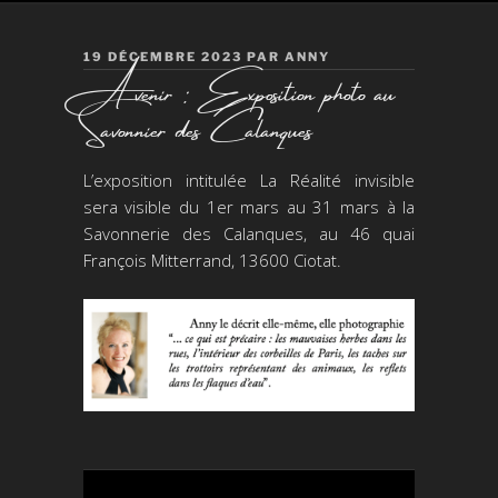
PUBLIÉ
19 DÉCEMBRE 2023
PAR
ANNY
A venir : Exposition photo au
LE
Savonnier des Calanques
L’exposition intitulée La Réalité invisible
sera visible du 1er mars au 31 mars à la
Savonnerie des Calanques, au 46 quai
François Mitterrand, 13600 Ciotat.