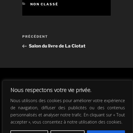
CATÉGORIES
NON CLASSÉ
Navigation
Article
PRÉCÉDENT
de
précédent
Salon du livre de La Ciotat
l’article
Anny Romand
/
Politique de
Nous respectons votre vie privée.
confidentialité
/
Fièrement
Facebook
Instagr
Nous utilisons des cookies pour améliorer votre expérience
propulsé par WordPress
/
Créé
LinkedIn
de navigation, diffuser des publicités ou des contenus
par Com-Éthique
personnalisés et analyser notre trafic. En cliquant sur « Tout
accepter », vous consentez à notre utilisation des cookies.